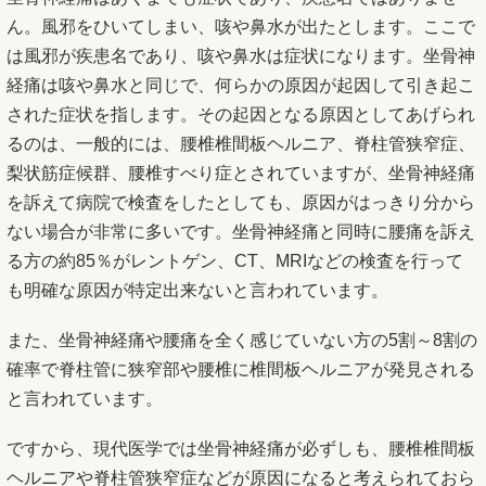
ん。風邪をひいてしまい、咳や鼻水が出たとします。ここで
は風邪が疾患名であり、咳や鼻水は症状になります。坐骨神
経痛は咳や鼻水と同じで、何らかの原因が起因して引き起こ
された症状を指します。その起因となる原因としてあげられ
るのは、一般的には、腰椎椎間板ヘルニア、脊柱管狭窄症、
梨状筋症候群、腰椎すべり症とされていますが、坐骨神経痛
を訴えて病院で検査をしたとしても、原因がはっきり分から
ない場合が非常に多いです。坐骨神経痛と同時に腰痛を訴え
る方の約85％がレントゲン、CT、MRIなどの検査を行って
も明確な原因が特定出来ないと言われています。
また、坐骨神経痛や腰痛を全く感じていない方の5割～8割の
確率で脊柱管に狭窄部や腰椎に椎間板ヘルニアが発見される
と言われています。
ですから、現代医学では坐骨神経痛が必ずしも、腰椎椎間板
ヘルニアや脊柱管狭窄症などが原因になると考えられておら