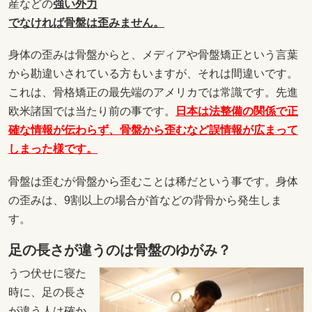
産などの
強い外力
でなければ骨盤は歪みません。
身体の歪みは骨盤からと、メディアや骨盤矯正という言葉
から勘違いされている方もいますが、それは間違いです。
これは、骨格矯正の最先端のアメリカでは常識です。先進
欧米諸国では当たり前の事です。
日本は法整備の関係で正
確な情報が伝わらず、骨盤から歪むなど誤情報が広まって
しまった様です。
骨盤は歪むが骨盤から歪むことは稀だという事です。身体
の歪みは、9割以上の場合が首などの背骨から発生しま
す。
足の長さが違うのは骨盤のゆがみ？
うつ伏せに寝た
時に、足の長さ
が違う人は確か