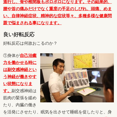
進行し、骨や椎間板もボロボロになります。その結果的、
腰や首の痛みだけでなく重度の手足のしびれ、頭痛、めま
い、自律神経症状、精神的な症状等々、多種多様な健康問
題で悩まされる事になります。
良い好転反応
好転反応は何故おこるのか？
①身体が
自己治癒
力を働かせる時に
は副交感神経とい
う神経が働きやす
い状態になりま
す。
副交感神経は
筋肉の緊張を緩め
たり、内臓の働き
を活発にさせたり、眠気を出させて睡眠を促したりと、身