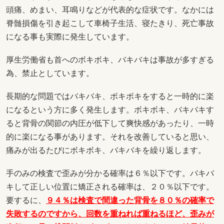
頭痛、めまい、耳鳴りなどが代表的な症状です。なかには
脊髄損傷を引き起こして車椅子生活、寝たきり、死亡事故
になる事も実際に発生しています。
厚生労働省も首へのボキボキ、バキバキは事故が多すぎる
為、禁止としています。
長期的な問題ではバキバキ、ボキボキをすると一時的に楽
になるという方に多く発生します。ボキボキ、バキバキす
ると背骨の関節の内圧が低下して爽快感があったり、一時
的に楽になる事があります。それを改善していると思い、
痛みが出るたびにボキボキ、バキバキを繰り返します。
手のみの検査で歪みが分かる確率は６％以下です。バキバ
キして正しい位置に矯正される確率は、２０％以下です。
要するに、
９４％は検査で間違った背骨を８０％の確率で
失敗するのですから、回数を重ねれば重ねるほど、歪みが