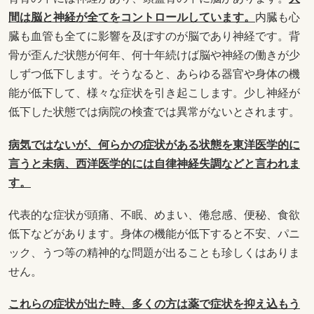
間は脳と神経が全てをコントロールしています。
内臓も心
臓も血管も全てに影響を及ぼすのが脳であり神経です。背
骨が歪んだ状態が何年、何十年続けば脳や神経の働きが少
しずつ低下します。そうなると、あらゆる器官や身体の機
能が低下して、様々な症状を引き起こします。少し神経が
低下した状態では病院の検査では異常がないとされます。
病気ではないが、何らかの症状がある状態を東洋医学的に
言うと未病、西洋医学的には自律神経失調などと言われま
す。
代表的な症状が頭痛、不眠、めまい、倦怠感、便秘、食欲
低下などがあります。身体の機能が低下すると不安、パニ
ック、うつ等の精神的な問題が出ることも珍しくはありま
せん。
これらの症状が出た時、多くの方は薬で症状を抑え込もう