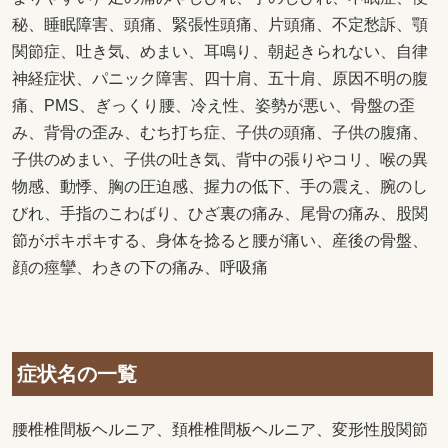
秘、睡眠障害、頭痛、緊張性頭痛、片頭痛、不定愁訴、顎
関節症、吐き気、めまい、耳鳴り、朝起きられない、自律
神経症状、パニック障害、四十肩、五十肩、原因不明の腹
痛、PMS、ぎっくり腰、冷え性、姿勢が悪い、骨盤の歪
み、背骨の歪み、むち打ち症、子供の頭痛、子供の腹痛、
子供のめまい、子供の吐き気、背中の張りやコリ、喉の異
物感、動悸、胸の圧迫感、握力の低下、手の震え、腕のし
びれ、手指のこわばり、ひざ裏の痛み、尾骨の痛み、股関
節がポキポキする、身体を捻ると腰が痛い、産後の骨盤、
顔の痙攣、わきの下の痛み、呼吸痛
症状名の一覧
腰椎椎間板ヘルニア、頚椎椎間板ヘルニア、変形性股関節