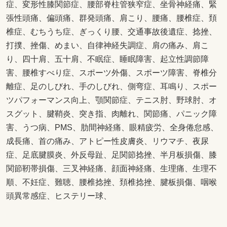
症、変形性膝関節症、腰部脊柱管狭窄症、坐骨神経痛、緊
張性頭痛、偏頭痛、群発頭痛、肩こり、腰痛、腰椎症、頚
椎症、むちうち症、ぎっくり腰、交通事故後遺症、捻挫、
打撲、挫傷、めまい、自律神経失調症、肩の痛み、肩こ
り、四十肩、五十肩、不眠症、睡眠障害、起立性調節障
害、腰椎すべり症、スポーツ外傷、スポーツ障害、脊椎分
離症、足のしびれ、手のしびれ、側弯症、耳鳴り、スポー
ツパフォーマンス向上、顎関節症、テニス肘、野球肘、オ
スグット、腱鞘炎、突き指、肉離れ、関節痛、パニック障
害、うつ病、PMS、肋間神経痛、眼精疲労、全身倦怠感、
成長痛、首の痛み、アトピー性皮膚炎、リウマチ、夜尿
症、足底腱膜炎、外反母趾、足関節捻挫、半月板損傷、膝
関節靭帯損傷、三叉神経痛、顔面神経痛、生理痛、生理不
順、不妊症、難聴、腰椎捻挫、頚椎捻挫、腱板損傷、咽喉
頭異常感症、ヒステリー球、