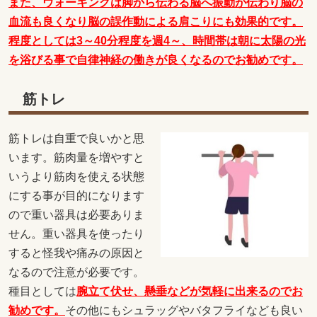
また、ウォーキングは脚から伝わる脳へ振動が伝わり脳の
血流も良くなり脳の誤作動による肩こりにも効果的です。
程度としては3～40分程度を週4～、時間帯は朝に太陽の光
を浴びる事で自律神経の働きが良くなるのでお勧めです。
筋トレ
筋トレは自重で良いかと思
います。筋肉量を増やすと
いうより筋肉を使える状態
にする事が目的になります
ので重い器具は必要ありま
せん。重い器具を使ったり
すると怪我や痛みの原因と
なるので注意が必要です。
種目として
は
腕立て伏せ、懸垂などが気軽に出来るのでお
勧めです。
その他にもシュラッグやバタフライなども良い