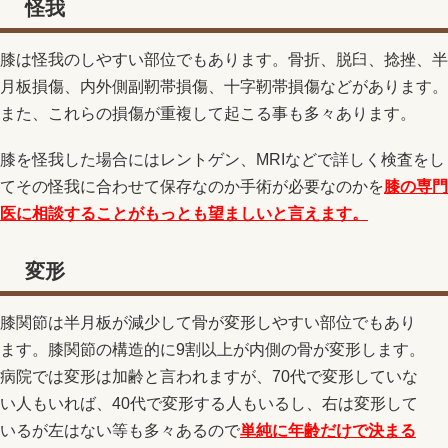
怪我
膝は怪我のしやすい部位でもあります。骨折、脱臼、捻挫、半
月板損傷、内外側副靭帯損傷、十字靭帯損傷などがあります。
また、これらの損傷が重複して起こる事も多々あります。
膝を怪我した場合にはレントゲン、MRIなどで詳しく検査をし
てその怪我に合わせて保存なのか手術が必要なのかを
膝の専門
医に相談することがもっとも望ましいと言えます。
変形
膝関節は半月板が減少して骨が変形しやすい部位でもあり
ます。膝関節の構造的に9割以上が内側の骨が変形します。
病院では変形は加齢と言われますが、70代で変形していな
い人もいれば、40代で変形する人もいるし、右は変形して
いるが左はない等も多々あるので
単純に年齢だけで決まる